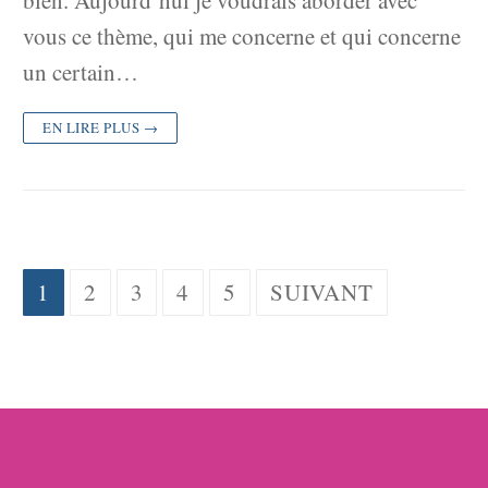
bien. Aujourd’hui je voudrais aborder avec
vous ce thème, qui me concerne et qui concerne
un certain…
EN LIRE PLUS →
Pagination
1
2
3
4
5
SUIVANT
des
publications