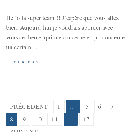
Hello la super team !! J’espère que vous allez
bien. Aujourd’hui je voudrais aborder avec
vous ce thème, qui me concerne et qui concerne
un certain…
EN LIRE PLUS →
Pagination
PRÉCÉDENT
1
…
5
6
7
des
8
9
10
11
…
17
publications
SUIVANT