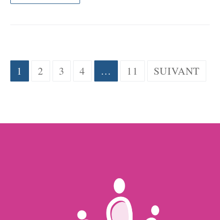
Pagination
1
2
3
4
…
11
SUIVANT
des
publications