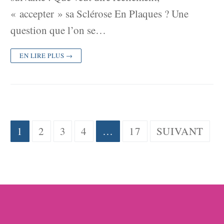
« accepter » sa Sclérose En Plaques ? Une
question que l’on se…
EN LIRE PLUS →
Pagination
1
2
3
4
…
17
SUIVANT
des
publications