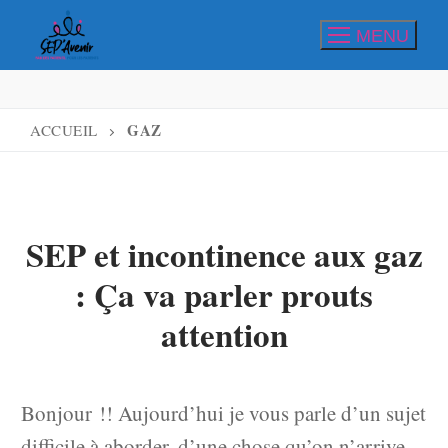
Aller
MENU
au
contenu
GAZ
ACCUEIL
SEP et incontinence aux gaz
: Ça va parler prouts
attention
Bonjour !! Aujourd’hui je vous parle d’un sujet
difficile à aborder, d’une chose qu’on n’arrive