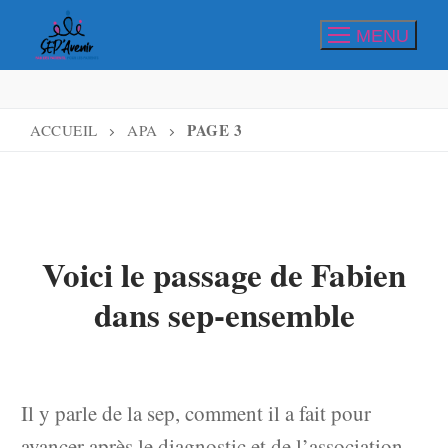
Aller
MENU
au
contenu
PAGE 3
ACCUEIL
APA
Voici le passage de Fabien
dans sep-ensemble
Il y parle de la sep, comment il a fait pour
avancer après le diagnostic et de l’association