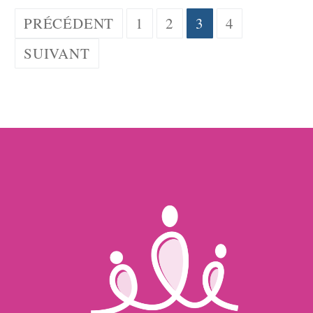
Pagination
PRÉCÉDENT
1
2
3
4
des
SUIVANT
publications