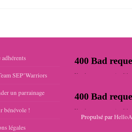
 adhérents
eam SEP’Warriors
er un parrainage
r bénévole !
Propulsé par
HelloA
ns légales