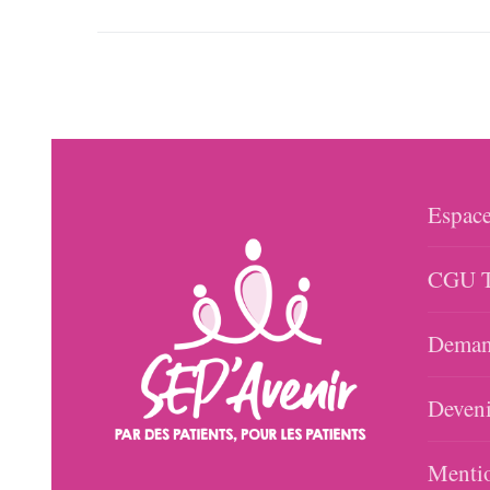
Espace
CGU T
Demand
Deveni
Mentio