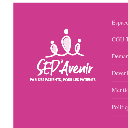
Espace
CGU T
Demand
Deveni
Mentio
Politi