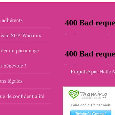
 adhérents
eam SEP’Warriors
er un parrainage
r bénévole !
Propulsé par
HelloA
ns légales
que de confidentialité