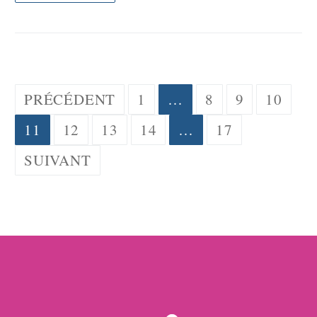
Pagination
PRÉCÉDENT
1
…
8
9
10
des
11
12
13
14
…
17
publications
SUIVANT