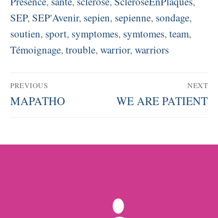
Présence
,
santé
,
sclérose
,
ScléroseEnPlaques
,
SEP
,
SEP'Avenir
,
sepien
,
sepienne
,
sondage
,
soutien
,
sport
,
symptomes
,
symtomes
,
team
,
Témoignage
,
trouble
,
warrior
,
warriors
Navigation
PREVIOUS
NEXT
de
Previous
Next
MAPATHO
WE ARE PATIENT
post:
post:
l’article