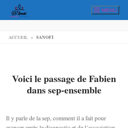
Aller
MENU
au
contenu
SANOFI
ACCUEIL
Voici le passage de Fabien
dans sep-ensemble
Il y parle de la sep, comment il a fait pour
avancer après le diagnostic et de l’association