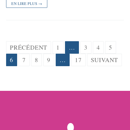
EN LIRE PLUS →
Pagination
PRÉCÉDENT
1
…
3
4
5
des
6
7
8
9
…
17
SUIVANT
publications