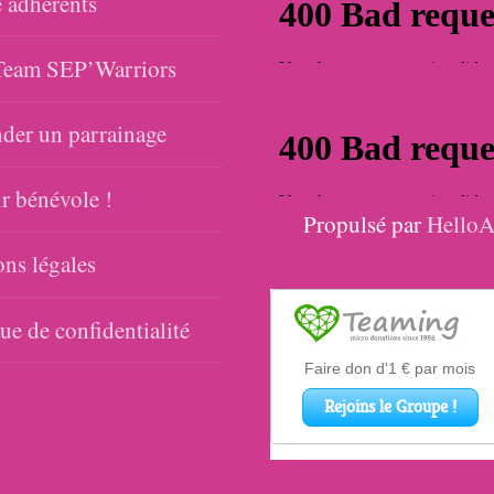
 adhérents
eam SEP’Warriors
er un parrainage
r bénévole !
Propulsé par
HelloA
ns légales
que de confidentialité