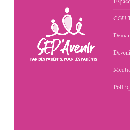
Espace
CGU T
Demand
Deveni
Mentio
Politi