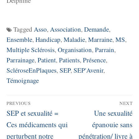
Delphine
Tagged
Asso
,
Association
,
Demande
,
Ensemble
,
Handicap
,
Maladie
,
Marraine
,
MS
,
Multiple Sclérosis
,
Organisation
,
Parrain
,
Parrainage
,
Patient
,
Patients
,
Présence
,
ScléroseEnPlaques
,
SEP
,
SEP'Avenir
,
Témoignage
Navigation
PREVIOUS
NEXT
de
Previous
Next
SEP et sexualité =
Une sexualité
post:
post:
Ces médicaments qui
épanouie sans
l’article
perturbent notre
pénétration/ livre à