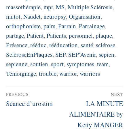
massothérapie
,
mpr
,
MS
,
Multiple Sclérosis
,
mutot
,
Naudet
,
neuropsy
,
Organisation
,
orthophoniste
,
pairs
,
Parrain
,
Parrainage
,
partage
,
Patient
,
Patients
,
personnel
,
plaque
,
Présence
,
rééduc
,
rééducation
,
santé
,
sclérose
,
ScléroseEnPlaques
,
SEP
,
SEP'Avenir
,
sepien
,
sepienne
,
soutien
,
sport
,
symptomes
,
team
,
Témoignage
,
trouble
,
warrior
,
warriors
Navigation
PREVIOUS
NEXT
de
Previous
Next
Séance d’urostim
LA MINUTE
post:
post:
ALIMENTAIRE by
l’article
Ketty MANGER