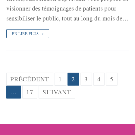
visionner des témoignages de patients pour
sensibiliser le public, tout au long du mois de…
EN LIRE PLUS →
Pagination
PRÉCÉDENT
1
2
3
4
5
des
…
17
SUIVANT
publications