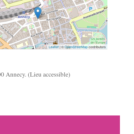
Leaflet
| ©
OpenStreetMap
contributors
00 Annecy. (Lieu accessible)