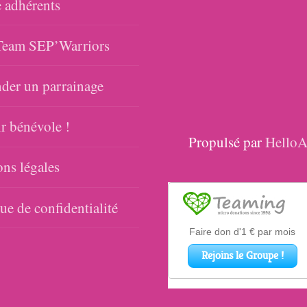
 adhérents
eam SEP’Warriors
er un parrainage
r bénévole !
Propulsé par
HelloA
ns légales
que de confidentialité