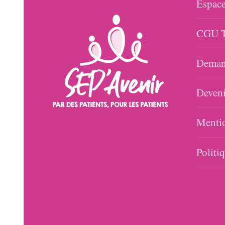
Espace
CGU T
Demand
Deveni
Mentio
Politi