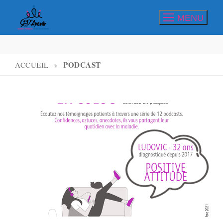
Aller
MENU
au
contenu
PODCAST
ACCUEIL