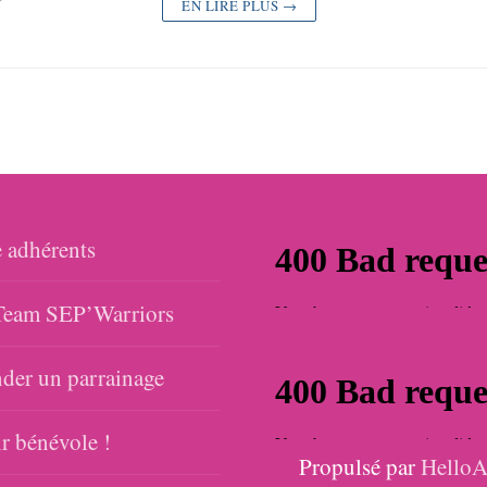
EN LIRE PLUS →
 adhérents
eam SEP’Warriors
er un parrainage
r bénévole !
Propulsé par
HelloA