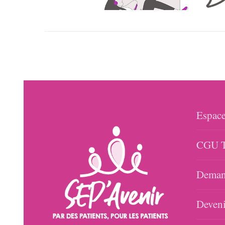
Espace
CGU T
Demand
Deveni