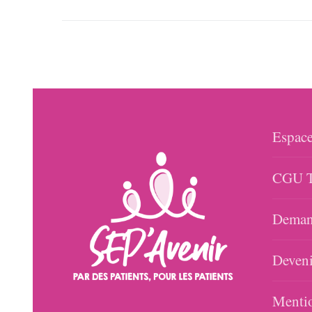
Espace
CGU T
Demand
Deveni
Mentio