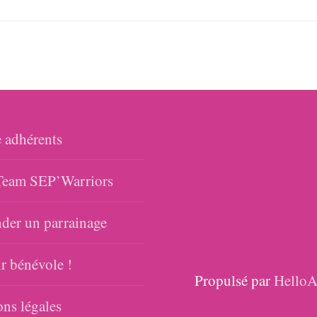
 adhérents
eam SEP’Warriors
er un parrainage
r bénévole !
Propulsé par
HelloA
ns légales