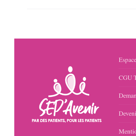
Espace
CGU T
Demand
Deveni
Mentio