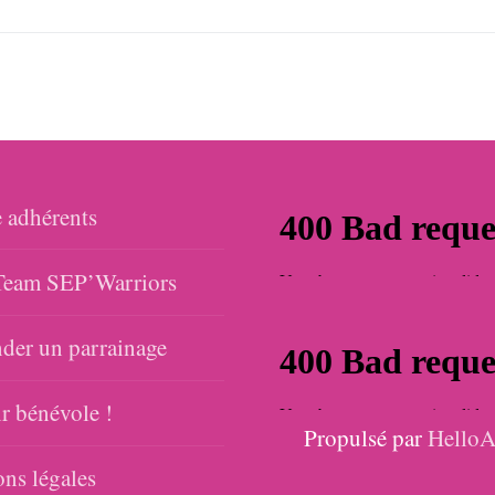
 adhérents
eam SEP’Warriors
er un parrainage
r bénévole !
Propulsé par
HelloA
ns légales