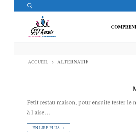
Aller
au
contenu
COMPREND
Rechercher :
ALTERNATIF
ACCUEIL
M
Petit restau maison, pour ensuite tester l
à l aise…
EN LIRE PLUS →