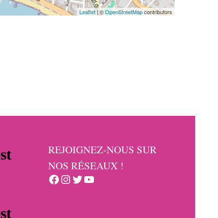
Leaflet
| ©
OpenStreetMap
contributors
REJOIGNEZ-NOUS SUR
NOS RÉSEAUX !
Facebook
Instagram
Twitter
YouTube